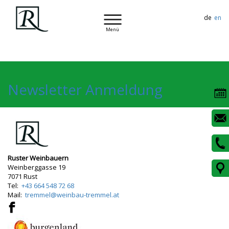
de
en
Menü
Newsletter Anmeldung
Ruster Weinbauern
Weinberggasse 19
7071
Rust
Tel:
+43 664 548 72 68
Mail:
tremmel@weinbau-tremmel.at