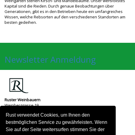
Weingärten stehen Kirsch- und Mandelbäume. Unser wertvollstes
Kapital sind die Rieden. Durch genaue Beobachtungen über
Generationen, gibt es in den Betrieben heute ein umfangreiches
Wissen, welche Rebsorten auf den verschiedenen Standorten am
besten gedeihen.
Newsletter Anmeldung
Ruster Weinbauern
Weinberggasse 19
7071
Rust
Rust verwendet Cookies, um Ihnen den
Tel:
+43 664 548 72 68
Mail:
tremmel@weinbau-tremmel.at
bestmöglichen Service zu gewährleisten. Wenn
Sie auf der Seite weitersurfen stimmen Sie der