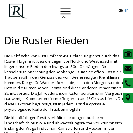
de
en
Menü
Die Ruster Rieden
Die Rebfläche von Rust umfasst 450 Hektar. Begrenzt durch das
Ruster Hügelland, das die Lagen vor Nord- und West abschirmt,
liegen unsere Rieden durchwegs an Süd- Osthängen. Die
kesselartige Anordnung der Rebhänge - zum See offen - lässt die
Trauben voll in den Genuss des vom See erzeugten Kleinklimas
kommen. Die große Wasserfläche spiegelt in den Morgenstunden
Licht in die Ruster Reben - somit sind diese anderen immer einen
Schritt voraus. Die Jahresdurchschnittstemperatur ist im Vergleich zu
nur wenige Kilometer entfernte Regionen um 1° Celsius höher. Durch
diese Faktoren begünstigt, ist in jedem Jahr die optimale
physiologische Reife der Trauben möglich.
Die kleinflächigen Besitzverhältnisse bringen auch eine
landschaftlich reizvolle und abwechslungsreiche Struktur mit sich.
Entlang der Wege findet man Rainstreifen und Hecken, in den