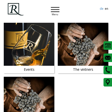
de
en
Menu
Events
The vintners